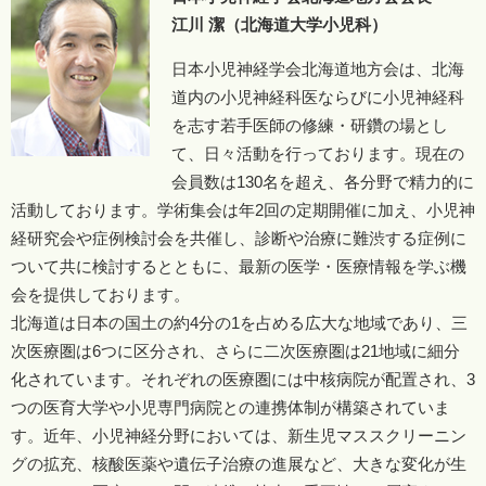
江川 潔（北海道大学小児科）
日本小児神経学会北海道地方会は、北海
道内の小児神経科医ならびに小児神経科
を志す若手医師の修練・研鑽の場とし
て、日々活動を行っております。現在の
会員数は130名を超え、各分野で精力的に
活動しております。学術集会は年2回の定期開催に加え、小児神
経研究会や症例検討会を共催し、診断や治療に難渋する症例に
ついて共に検討するとともに、最新の医学・医療情報を学ぶ機
会を提供しております。
北海道は日本の国土の約4分の1を占める広大な地域であり、三
次医療圏は6つに区分され、さらに二次医療圏は21地域に細分
化されています。それぞれの医療圏には中核病院が配置され、3
つの医育大学や小児専門病院との連携体制が構築されていま
す。近年、小児神経分野においては、新生児マススクリーニン
グの拡充、核酸医薬や遺伝子治療の進展など、大きな変化が生