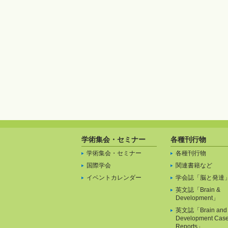
学術集会・セミナー
各種刊行物
学術集会・セミナー
各種刊行物
国際学会
関連書籍など
イベントカレンダー
学会誌「脳と発達
英文誌「Brain &
Development」
英文誌「Brain and
Development Cas
Reports」