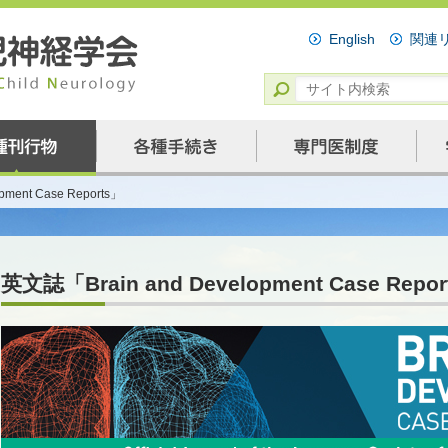
English
関連
ment Case Reports」
英文誌「Brain and Development Case Repo