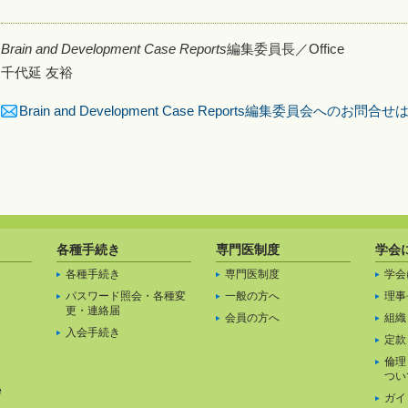
Brain and Development Case Reports
編集委員長／Office
千代延 友裕
Brain and Development Case Reports編集委員会へのお問合
各種手続き
専門医制度
学会
各種手続き
専門医制度
学会
パスワード照会・各種変
一般の方へ
理事
更・連絡届
」
会員の方へ
組織
入会手続き
定款
倫理
つい
e
ガイ