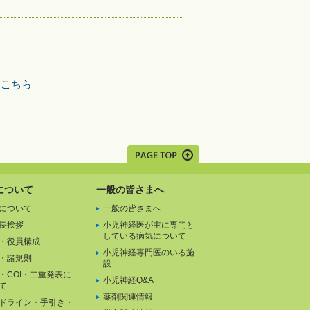
せはこちら
について
一般の皆さまへ
について
一般の皆さまへ
長挨拶
小児神経医が主に専門と
している病気について
・役員構成
小児神経専門医のいる施
・諸規則
設
・COI・二重発表に
小児神経Q&A
て
薬剤関連情報
ドライン・手引き・