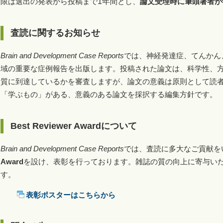
限は選出の発表から投稿まで
1年
間とし、
論文受理時に筆頭著者が
査読に関するお知らせ
Brain and Development Case Reports
では、神経発達症、てんかん
域の重要な症例報告を出版します。投稿された論文は、科学性、
質に到達しているかを審査しますが、論文の意義は原則として読
「学ぶもの」がある、意義のある論文を採択する編集方針です。
Best Reviewer Award
について
Brain and Development Case Reports
では、査読に多大なご貢献を
Award
を設け、表彰を行っております。雑誌の質の向上に寄与い
す。
表彰ポスターはこちらから