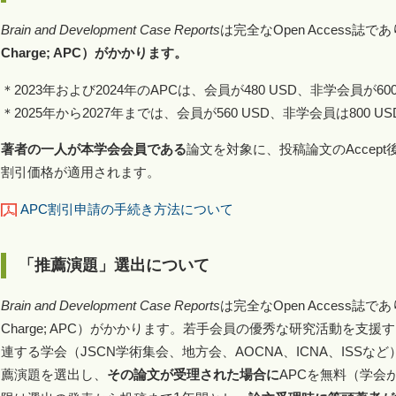
Brain and Development Case Reports
は完全なOpen Access誌で
Charge; APC）がかかります。
＊2023年および2024年のAPCは、会員が480 USD、非学会員が60
＊2025年から2027年までは、会員が560 USD、非学会員は800 U
著者の一人が本学会会員である
論文を対象に、投稿論文のAccep
割引価格が適用されます。
APC割引申請の手続き方法について
「推薦演題」選出について
Brain and Development Case Reports
は完全なOpen Access誌であり、
Charge; APC）がかかります。若手会員の優秀な研究活動を支
連する学会（JSCN学術集会、地方会、AOCNA、ICNA、ISS
薦演題を選出し、
その論文が受理された場合に
APCを無料（学会