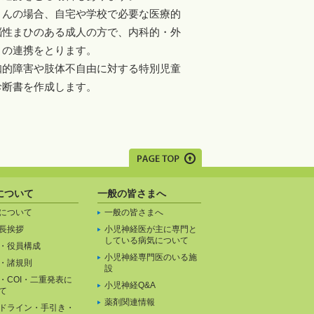
さんの場合、自宅や学校で必要な医療的
脳性まひのある成人の方で、内科的・外
との連携をとります。
知的障害や肢体不自由に対する特別児童
診断書を作成します。
について
一般の皆さまへ
について
一般の皆さまへ
長挨拶
小児神経医が主に専門と
している病気について
・役員構成
小児神経専門医のいる施
・諸規則
設
・COI・二重発表に
小児神経Q&A
て
薬剤関連情報
ドライン・手引き・