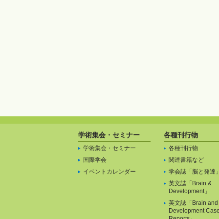
学術集会・セミナー
各種刊行物
学術集会・セミナー
各種刊行物
国際学会
関連書籍など
イベントカレンダー
学会誌「脳と発達
英文誌「Brain &
Development」
英文誌「Brain and
Development Cas
Reports」