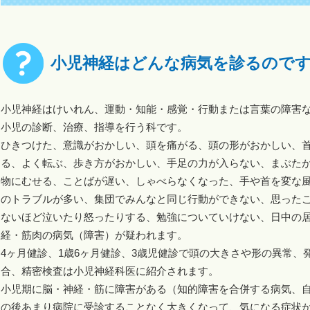
小児神経はどんな病気を診るので
小児神経はけいれん、運動・知能・感覚・行動または言葉の障害
小児の診断、治療、指導を行う科です。
ひきつけた、意識がおかしい、頭を痛がる、頭の形がおかしい、
る、よく転ぶ、歩き方がおかしい、手足の力が入らない、まぶた
物にむせる、ことばが遅い、しゃべらなくなった、手や首を変な
のトラブルが多い、集団でみんなと同じ行動ができない、思った
ないほど泣いたり怒ったりする、勉強についていけない、日中の
経・筋肉の病気（障害）が疑われます。
4ヶ月健診、1歳6ヶ月健診、3歳児健診で頭の大きさや形の異常
合、精密検査は小児神経科医に紹介されます。
小児期に脳・神経・筋に障害がある（知的障害を合併する病気、
の後あまり病院に受診することなく大きくなって、気になる症状