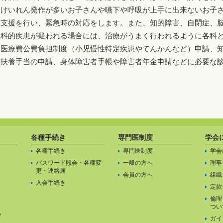
けいれん発作が多いお子さんや嚥下や呼吸が上手に出来ないお子
支援を行い、緊急時の対応をします。また、知的障害、自閉症、
科的疾患が疑われる場合には、治療がうまく行われるように各科
医療費公費負担制度（小児慢性特定疾患やてんかんなど）申請、
扶養手当の申請、身体障害者手帳や障害者年金申請などに必要な
各種手続き
専門医制度
学会
各種手続き
専門医制度
学会
パスワード照会・各種変
一般の方へ
理事
更・連絡届
」
会員の方へ
組織
入会手続き
定款
倫理
つい
e
ガイ