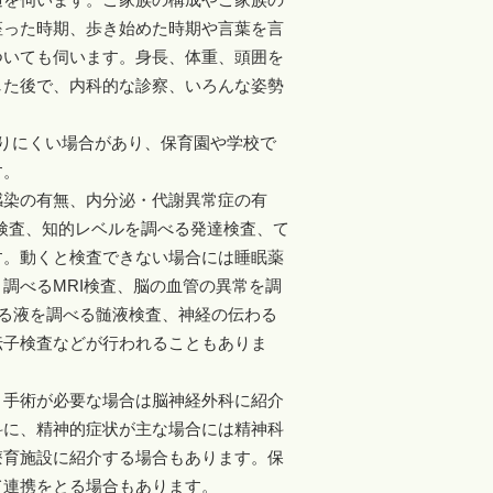
座った時期、歩き始めた時期や言葉を言
ついても伺います。身長、体重、頭囲を
した後で、内科的な診察、いろんな姿勢
りにくい場合があり、保育園や学校で
す。
感染の有無、内分泌・代謝異常症の有
検査、知的レベルを調べる発達検査、て
す。動くと検査できない場合には睡眠薬
調べるMRI検査、脳の血管の異常を調
れる液を調べる髄液検査、神経の伝わる
伝子検査などが行われることもありま
。手術が必要な場合は脳神経外科に紹介
科に、精神的症状が主な場合には精神科
療育施設に紹介する場合もあります。保
て連携をとる場合もあります。