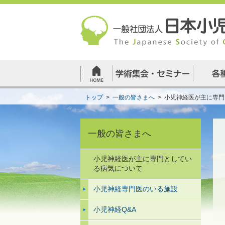
トップ
>
一般の皆さまへ
>
小児神経医が主に専門
一般の皆さまへ
小児神経医が主に専門としてい
る病気について
小児神経専門医のいる施設
小児神経Q&A