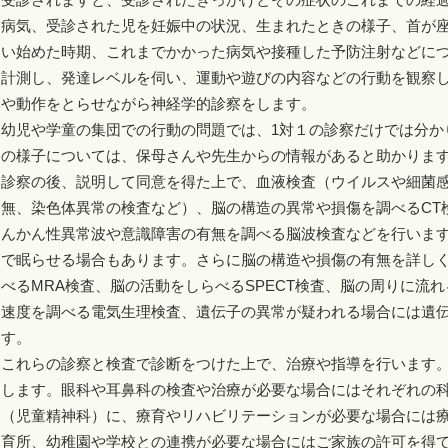
病気、受診された児を妊娠中の状況、生まれたときの様子、首が
い始めた時期、これまでかかった病気や接種した予防注射などに
計測し、発達レベルを伺い、運動や遊びの内容などの行動を観察
や動作をとらせながら神経学的診察をします。
幼児や学童の集団での行動の問題では、1対１の診察だけでは分か
の様子については、保母さんや先生からの情報があると助かりま
診察の後、説明して同意を得た上で、血液検査（ウイルスや細菌
無、染色体異常の検査など）、脳の構造の異常や損傷を調べるCT
んかん性異常波や意識障害の有無を調べる脳波検査などを行いま
で眠らせる場合もあります。さらに脳の構造や損傷の有無を詳しく
べるMRA検査、脳の活動をしらべるSPECT検査、脳の周りに流
速度を調べる電気生理検査、遺伝子の異常が疑われる場合には遺
す。
これらの診察と検査で診断をつけた上で、治療や指導を行います
します。眼科や耳鼻科の検査や治療が必要な場合にはそれぞれの
（児童精神科）に、療育やリハビリテーションが必要な場合には
育所、幼稚園や学校との連携が必要な場合にはご家族の許可を得