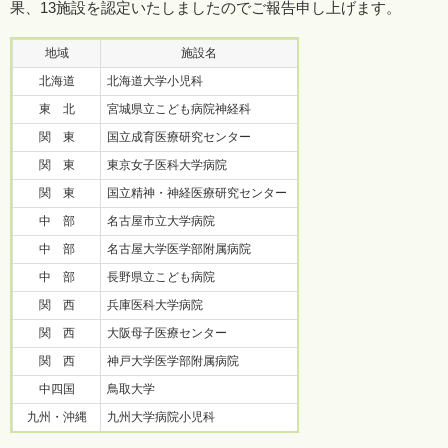
果、13施設を認定いたしましたのでご報告申し上げます。
地域
施設名
北海道
北海道大学小児科
東 北
宮城県立こども病院神経科
関 東
国立成育医療研究センター
関 東
東京女子医科大学病院
関 東
国立精神・神経医療研究センター
中 部
名古屋市立大学病院
中 部
名古屋大学医学部附属病院
中 部
長野県立こども病院
関 西
兵庫医科大学病院
関 西
大阪母子医療センター
関 西
神戸大学医学部附属病院
中四国
鳥取大学
九州・沖縄
九州大学病院小児科