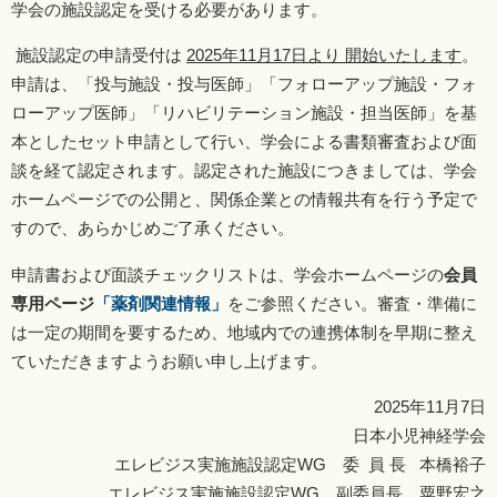
学会の施設認定を受ける必要があります。
施設認定の申請受付は
2025年11月17日より 開始いたします
。
申請は、「投与施設・投与医師」「フォローアップ施設・フォ
ローアップ医師」「リハビリテーション施設・担当医師」を基
本としたセット申請として行い、学会による書類審査および面
談を経て認定されます。認定された施設につきましては、学会
ホームページでの公開と、関係企業との情報共有を行う予定で
すので、あらかじめご了承ください。
申請書および面談チェックリストは、学会ホームページの
会員
専用ページ
「薬剤関連情報」
をご参照ください。審査・準備に
は一定の期間を要するため、地域内での連携体制を早期に整え
ていただきますようお願い申し上げます。
2025年11月7日
日本小児神経学会
エレビジス実施施設認定WG 委 員 長 本橋裕子
エレビジス実施施設認定WG 副委員長 粟野宏之