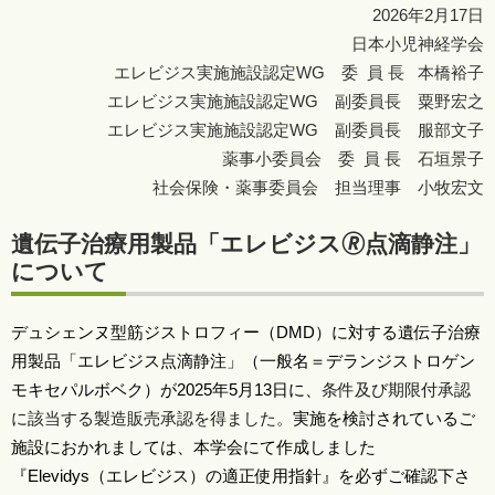
2026年2月17日
日本小児神経学会
エレビジス実施施設認定WG 委 員 長 本橋裕子
エレビジス実施施設認定WG 副委員長 粟野宏之
エレビジス実施施設認定WG 副委員長 服部文子
薬事小委員会 委 員 長 石垣景子
社会保険・薬事委員会 担当理事 小牧宏文
遺伝子治療用製品「エレビジス🄬点滴静注」
について
デュシェンヌ型筋ジストロフィー（
DMD
）に対する遺伝子治療
用製品「エレビジス点滴静注」（一般名＝デランジストロゲン
モキセパルボベク）が
2025
年
5
月
13
日に、
条件及び期限付承認
に該当する製造販売承認を得ました。
実施を検討されているご
施設におかれましては、本学会にて作成しました
『
Elevidys
（エレビジス）の適正使用指針』を必ずご確認下さ