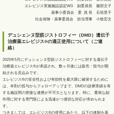
エレビジス実施施設認定WG 副委員長 服部文子
薬事小委員会 委 員 長 石垣景子
社会保険・薬事委員会 担当理事 小牧宏文
デュシェンヌ型筋ジストロフィー（DMD）遺伝子
治療薬エレビジス®の適正使用について（ご連
絡）
2025年5月にデュシェンヌ型筋ジストロフィーに対する遺伝子
治療薬エレビジス®が承認され、数ヶ月後には販売・投与が開
始される見込みです。
エレビジス®の安全性および有効性を最大限に確保するために
は、本剤の投与からフォローアップまで、DMDの診療実績を有
する施設間の密接な連携が不可欠となります。特に、重篤な副
作用に対する専門医による迅速かつ適切な対応が求められま
す。
つきましては、エレビジス®の使用にあたり、以下の体制を基