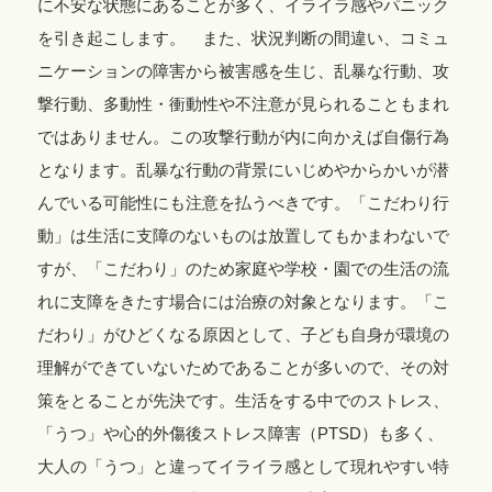
に不安な状態にあることが多く、イライラ感やパニック
を引き起こします。 また、状況判断の間違い、コミュ
ニケーションの障害から被害感を生じ、乱暴な行動、攻
撃行動、多動性・衝動性や不注意が見られることもまれ
ではありません。この攻撃行動が内に向かえば自傷行為
となります。乱暴な行動の背景にいじめやからかいが潜
んでいる可能性にも注意を払うべきです。「こだわり行
動」は生活に支障のないものは放置してもかまわないで
すが、「こだわり」のため家庭や学校・園での生活の流
れに支障をきたす場合には治療の対象となります。「こ
だわり」がひどくなる原因として、子ども自身が環境の
理解ができていないためであることが多いので、その対
策をとることが先決です。生活をする中でのストレス、
「うつ」や心的外傷後ストレス障害（PTSD）も多く、
大人の「うつ」と違ってイライラ感として現れやすい特