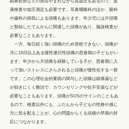
副鼻腔炎などの炎症やまれながら高血圧もあるので、血
液検査や血圧測定も必要です。耳鼻咽喉科のほか、眼科
や歯科の病気による頭痛もあります。年少児には片頭痛
と類似したてんかんに関連した頭痛があり、脳波検査が
必要なこともあります。
一方、毎日続く強い頭痛のため登校できない、頭痛が
月に15日以上ある慢性連日性頭痛の思春期の子どもがい
ます。年少から片頭痛を経験している子が、思春期に入
って強いストレスにさらされると頭痛が慢性化する一群
です。この心理社会的要因の関与した頭痛は鎮痛薬など
が効きにくく難治で、カウンセリングや抗不安薬などが
必要なこともあります。頭痛がSOSのサインのこともあ
るので、検査以外にも、ふだんから子どもの性格や感じ
方に気を配ることが、心の問題からくる頭痛の早期の対
応につながります。