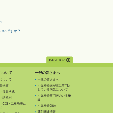
？
ていいですか？
について
一般の皆さまへ
について
一般の皆さまへ
長挨拶
小児神経医が主に専門と
している病気について
・役員構成
小児神経専門医のいる施
・諸規則
設
・COI・二重発表に
小児神経Q&A
て
薬剤関連情報