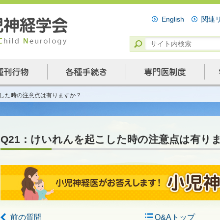
English
関連
こした時の注意点は有りますか？
Q21：けいれんを起こした時の注意点は有り
前の質問
Q&Aトップ