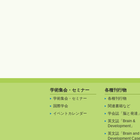
学術集会・セミナー
各種刊行物
学術集会・セミナー
各種刊行物
国際学会
関連書籍など
イベントカレンダー
学会誌「脳と発達
英文誌「Brain &
Development」
英文誌「Brain and
Development Cas