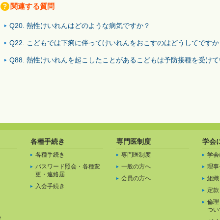
関連する質問
Q20. 熱性けいれんはどのような病気ですか？
Q22. こどもでは下痢に伴ってけいれんをおこすのはどうしてですか
Q88. 熱性けいれんを起こしたことがあるこどもは予防接種を受け
各種手続き
専門医制度
学会
各種手続き
専門医制度
学会
パスワード照会・各種変
一般の方へ
理事
更・連絡届
」
会員の方へ
組織
入会手続き
定款
倫理
つい
e