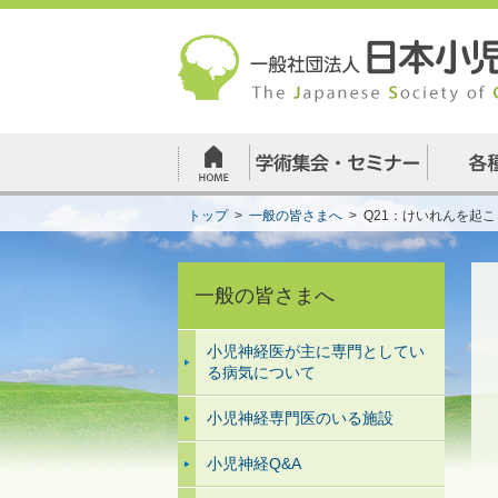
トップ
>
一般の皆さまへ
>
Q21：けいれんを起
一般の皆さまへ
小児神経医が主に専門としてい
る病気について
小児神経専門医のいる施設
小児神経Q&A